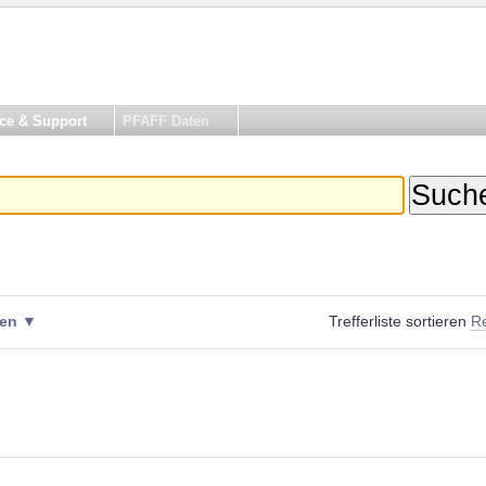
ce & Support
PFAFF Daten
ken
Trefferliste sortieren
R