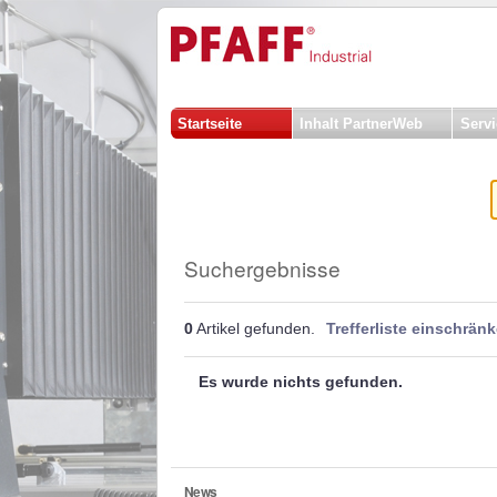
Direkt
Benutzerspezifische
zum
Werkzeuge
Inhalt
|
Sektionen
Direkt
zur
Startseite
Inhalt PartnerWeb
Servi
Navigation
Suchergebnisse
0
Artikel gefunden.
Trefferliste einschrän
Es wurde nichts gefunden.
News