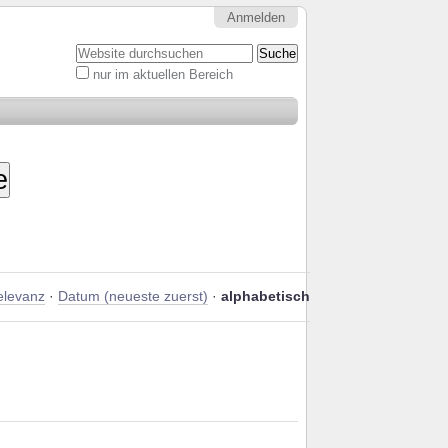
Anmelden
Website durchsuchen
nur im aktuellen Bereich
Erweiterte
Suche…
elevanz
·
Datum (neueste zuerst)
·
alphabetisch