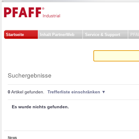
Direkt
Benutzerspezifische
zum
Werkzeuge
Inhalt
|
Sektionen
Direkt
zur
Startseite
Inhalt PartnerWeb
Service & Support
PFAF
Navigation
Suchergebnisse
0
Artikel gefunden.
Trefferliste einschränken
Es wurde nichts gefunden.
News